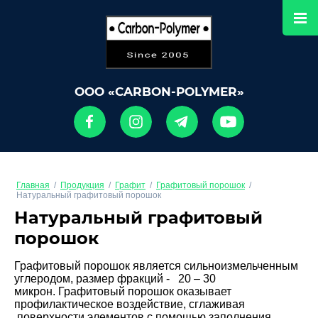
ООО «CARBON-POLYMER»
Главная
/
Продукция
/
Графит
/
Графитовый порошок
/
Натуральный графитовый порошок
Натуральный графитовый
порошок
Графитовый порошок является сильноизмельченным
углеродом, размер фракций - 20 – 30
микрон. Графитовый порошок оказывает
профилактическое воздействие, сглаживая
поверхности элементов с помощью заполнения