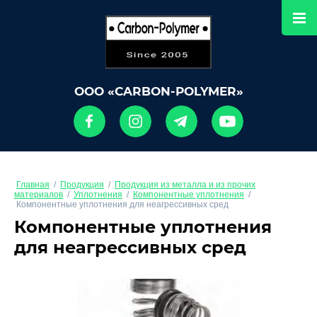
ООО «CARBON-POLYMER»
Главная
/
Продукция
/
Продукция из металла и из прочих
материалов
/
Уплотнения
/
Компонентные уплотнения
/
Компонентные уплотнения для неагрессивных сред
Компонентные уплотнения
для неагрессивных сред