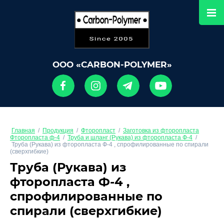
ООО «CARBON-POLYMER»
Главная
/
Продукция
/
Фторопласт
/
Заготовка из фторопласта
Фторопласта ф-4
/
Труба и шланг (Рукава) из фторопласта Ф-4
/
Труба (Рукава) из фторопласта Ф-4 , спрофилированные по спирали
(сверхгибкие)
Труба (Рукава) из
фторопласта Ф-4 ,
спрофилированные по
спирали (сверхгибкие)