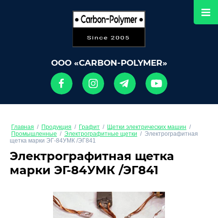
ООО «CARBON-POLYMER»
Главная
/
Продукция
/
Графит
/
Щетки электрических машин
/
Промышленные
/
Электрографитные щетки
/
Электрографитная
щетка марки ЭГ-84УМК /ЭГ841
Электрографитная щетка
марки ЭГ-84УМК /ЭГ841